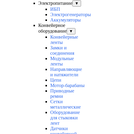
Электропитание
▼
ИБП
Электрогенераторы
Аккумуляторы
Конвейерное
оборудование
▼
Конвейерные
ленты
Замки и
соединения
Модульные
ленты
Направляющие
и натяжители
Цепи
Мотор-барабаны
Приводные
ремни
Сетки
металлические
Оборудование
для стыковки
лент
Датчики
конвейерной