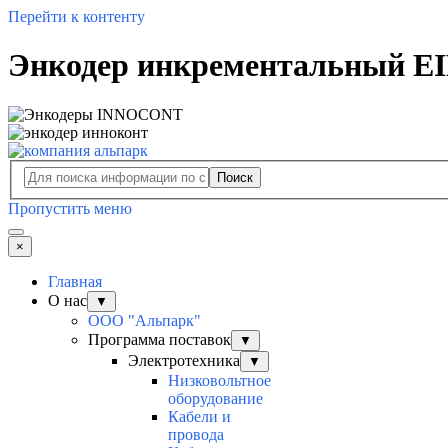
Перейти к контенту
Энкодер инкрементальный E
Поиск
Пропустить меню
×
Главная
О нас
▼
ООО "Альпарк"
Программа поставок
▼
Электротехника
▼
Низковольтное
оборудование
Кабели и
провода