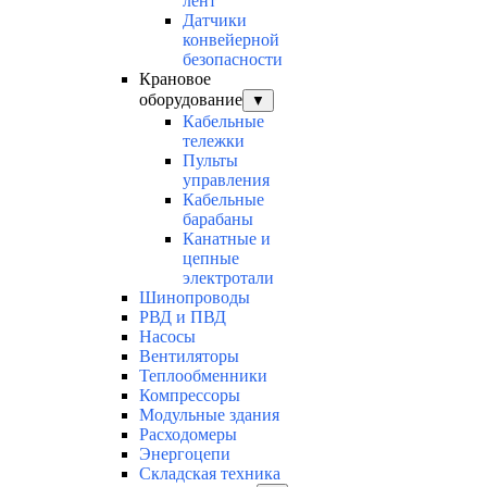
лент
Датчики
конвейерной
безопасности
Крановое
оборудование
▼
Кабельные
тележки
Пульты
управления
Кабельные
барабаны
Канатные и
цепные
электротали
Шинопроводы
РВД и ПВД
Насосы
Вентиляторы
Теплообменники
Компрессоры
Модульные здания
Расходомеры
Энергоцепи
Складская техника