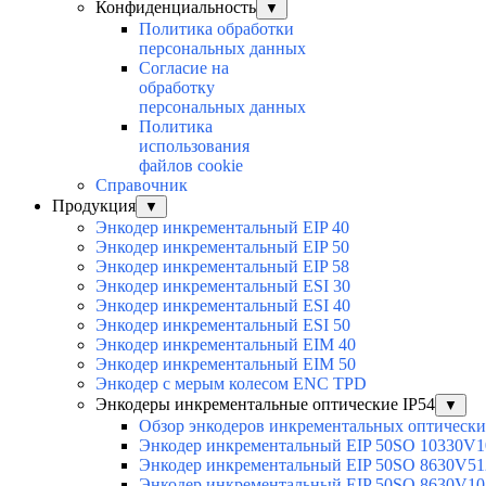
Конфиденциальность
▼
Политика обработки
персональных данных
Согласие на
обработку
персональных данных
Политика
использования
файлов cookie
Справочник
Продукция
▼
Энкодер инкрементальный EIP 40
Энкодер инкрементальный EIP 50
Энкодер инкрементальный EIP 58
Энкодер инкрементальный ESI 30
Энкодер инкрементальный ESI 40
Энкодер инкрементальный ESI 50
Энкодер инкрементальный EIM 40
Энкодер инкрементальный EIM 50
Энкодер с мерым колесом ENC TPD
Энкодеры инкрементальные оптические IP54
▼
Обзор энкодеров инкрементальных оптически
Энкодер инкрементальный EIP 50SO 10330V1
Энкодер инкрементальный EIP 50SO 8630V51
Энкодер инкрементальный EIP 50SO 8630V10