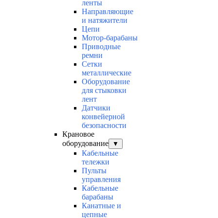
ленты
Направляющие
и натяжители
Цепи
Мотор-барабаны
Приводные
ремни
Сетки
металлические
Оборудование
для стыковки
лент
Датчики
конвейерной
безопасности
Крановое
оборудование
▼
Кабельные
тележки
Пульты
управления
Кабельные
барабаны
Канатные и
цепные