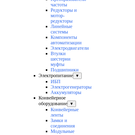
частоты
Редукторы и
мотор-
редукторы
Линейные
системы
Компоненты
автоматизации
Электродвигатели
Втулки
шестерни
муфты
Подшипники
Электропитание
▼
ИБП
Электрогенераторы
Аккумуляторы
Конвейерное
оборудование
▼
Конвейерные
ленты
Замки и
соединения
Модульные