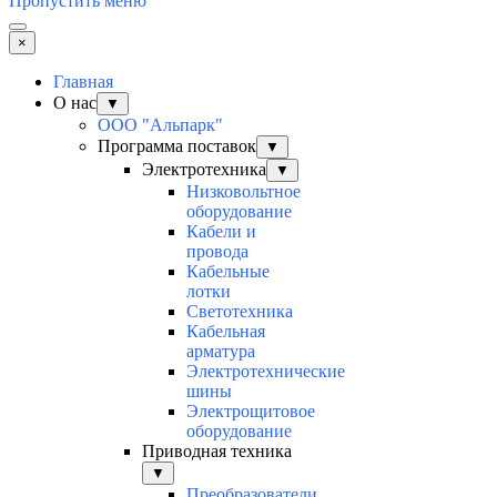
Пропустить меню
×
Главная
О нас
▼
ООО "Альпарк"
Программа поставок
▼
Электротехника
▼
Низковольтное
оборудование
Кабели и
провода
Кабельные
лотки
Светотехника
Кабельная
арматура
Электротехнические
шины
Электрощитовое
оборудование
Приводная техника
▼
Преобразователи