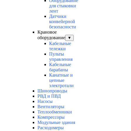
Оборудование
для стыковки
лент
Датчики
конвейерной
безопасности
Крановое
оборудование
▼
Кабельные
тележки
Пульты
управления
Кабельные
барабаны
Канатные и
цепные
электротали
Шинопроводы
РВД и ПВД
Насосы
Вентиляторы
Теплообменники
Компрессоры
Модульные здания
Расходомеры