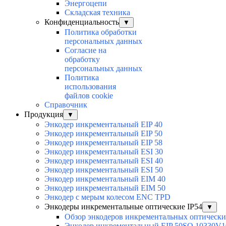
Энергоцепи
Складская техника
Конфиденциальность
▼
Политика обработки
персональных данных
Согласие на
обработку
персональных данных
Политика
использования
файлов cookie
Справочник
Продукция
▼
Энкодер инкрементальный EIP 40
Энкодер инкрементальный EIP 50
Энкодер инкрементальный EIP 58
Энкодер инкрементальный ESI 30
Энкодер инкрементальный ESI 40
Энкодер инкрементальный ESI 50
Энкодер инкрементальный EIM 40
Энкодер инкрементальный EIM 50
Энкодер с мерым колесом ENC TPD
Энкодеры инкрементальные оптические IP54
▼
Обзор энкодеров инкрементальных оптически
Энкодер инкрементальный EIP 50SO 10330V1